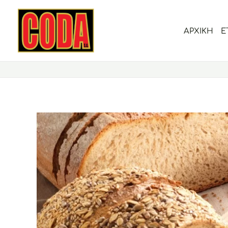
Μετάβαση
στο
ΑΡΧΙΚΗ
Ε
περιεχόμενο