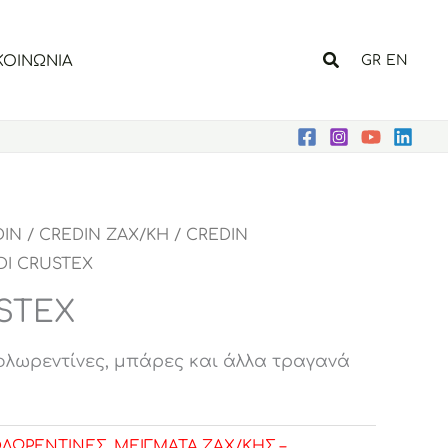
Αναζήτηση
ΚΟΙΝΩΝΙΑ
GR
EN
DIN
/
CREDIN ΖΑΧ/ΚΗ
/
CREDIN
DI CRUSTEX
STEX
φλωρεντίνες, μπάρες και άλλα τραγανά
ΦΛΩΡΕΝΤΙΝΕΣ
,
ΜΕΙΓΜΑΤΑ ΖΑΧ/ΚΗΣ –