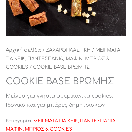
Αρχική σελίδα
/
ΖΑΧΑΡΟΠΛΑΣΤΙΚΗ
/
ΜΕΙΓΜΑΤΑ
ΓΙΑ ΚΕΙΚ, ΠΑΝΤΕΣΠΑΝΙΑ, ΜΑΦΙΝ, ΜΠΡΙΟΣ &
COOKIES
/ COOKIE BASE ΒΡΩΜΗΣ
COOKIE BASE ΒΡΩΜΗΣ
Μείγμα για γνήσια αμερικάνικα cookies.
Ιδανικά και για μπάρες δημητριακών.
Κατηγορία:
ΜΕΙΓΜΑΤΑ ΓΙΑ ΚΕΙΚ, ΠΑΝΤΕΣΠΑΝΙΑ,
ΜΑΦΙΝ, ΜΠΡΙΟΣ & COOKIES