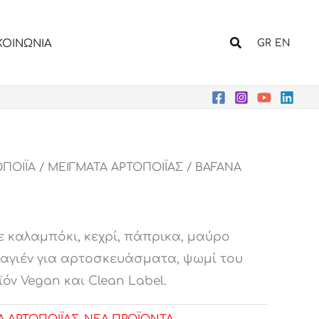
Αναζήτηση
ΚΟΙΝΩΝΙΑ
GR
EN
ΠΟΙΪΑ
/
ΜΕΙΓΜΑΤΑ ΑΡΤΟΠΟΙΪΑΣ
/ BAFANA
ε καλαμπόκι, κεχρί, πάπρικα, μαύρο
καγιέν για αρτοσκευάσματα, ψωμί του
ϊόν Vegan και Clean Label.