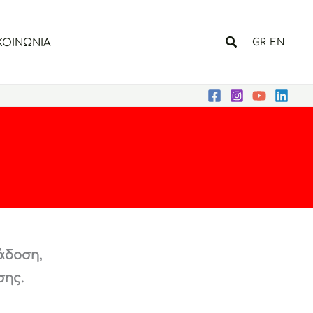
Αναζήτηση
ΚΟΙΝΩΝΙΑ
GR
EN
ύ
άδοση,
σης.